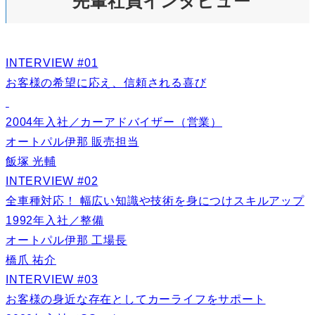
先輩社員インタビュー
INTERVIEW #01
お客様の希望に応え、信頼される喜び
2004年入社／カーアドバイザー（営業）
オートパル伊那 販売担当
飯塚 光輔
INTERVIEW #02
全車種対応！ 幅広い知識や技術を身につけスキルアップ
1992年入社／整備
オートパル伊那 工場長
橋爪 祐介
INTERVIEW #03
お客様の身近な存在としてカーライフをサポート