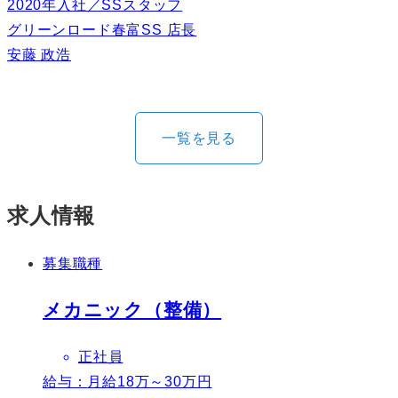
2020年入社／SSスタッフ
グリーンロード春富SS 店長
安藤 政浩
一覧を見る
求人情報
募集職種
メカニック（整備）
正社員
給与：
月給18万～30万円