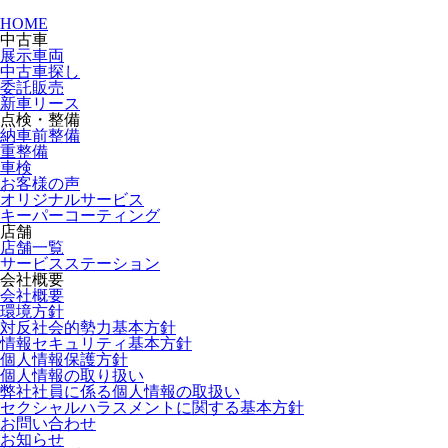
HOME
中古車
展示車両
中古車探し
委託販売
新車リース
点検・整備
納車前整備
重整備
車検
お客様の声
オリジナルサービス
キーパーコーティング
店舗
店舗一覧
サービスステーション
会社概要
会社概要
環境方針
対反社会的勢力基本方針
情報セキュリティ基本方針
個人情報保護方針
個人情報の取り扱い
弊社社員に係る個人情報の取扱い
セクシャルハラスメントに関する基本方針
お問い合わせ
お知らせ