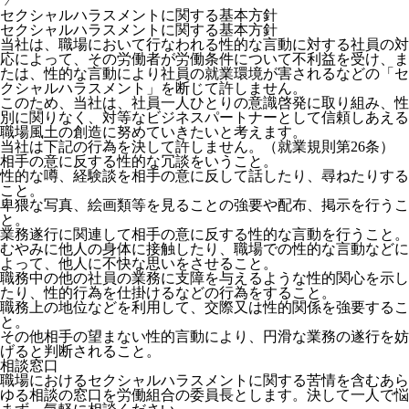
⁄
セクシャルハラスメントに関する基本方針
セクシャルハラスメントに関する基本方針
当社は、職場において行なわれる性的な言動に対する社員の対
応によって、その労働者が労働条件について不利益を受け、ま
たは、性的な言動により社員の就業環境が害されるなどの「セ
クシャルハラスメント」を断じて許しません。
このため、当社は、社員一人ひとりの意識啓発に取り組み、性
別に関りなく、対等なビジネスパートナーとして信頼しあえる
職場風土の創造に努めていきたいと考えます。
当社は下記の行為を決して許しません。（就業規則第26条）
相手の意に反する性的な冗談をいうこと。
性的な噂、経験談を相手の意に反して話したり、尋ねたりする
こと。
卑猥な写真、絵画類等を見ることの強要や配布、掲示を行うこ
と。
業務遂行に関連して相手の意に反する性的な言動を行うこと。
むやみに他人の身体に接触したり、職場での性的な言動などに
よって、他人に不快な思いをさせること。
職務中の他の社員の業務に支障を与えるような性的関心を示し
たり、性的行為を仕掛けるなどの行為をすること。
職務上の地位などを利用して、交際又は性的関係を強要するこ
と。
その他相手の望まない性的言動により、円滑な業務の遂行を妨
げると判断されること。
相談窓口
職場におけるセクシャルハラスメントに関する苦情を含むあら
ゆる相談の窓口を労働組合の委員長とします。決して一人で悩