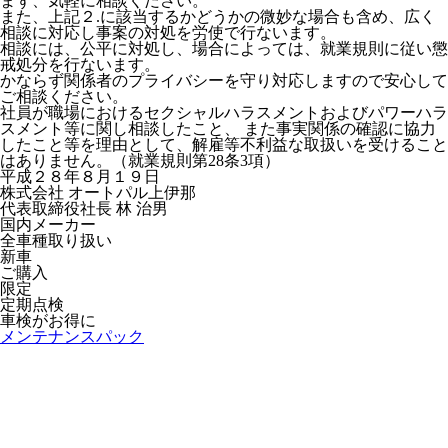
まず、気軽に相談ください。
また、上記２.に該当するかどうかの微妙な場合も含め、広く
相談に対応し事案の対処を労使で行ないます。
相談には、公平に対処し、場合によっては、就業規則に従い懲
戒処分を行ないます。
かならず関係者のプライバシーを守り対応しますので安心して
ご相談ください。
社員が職場におけるセクシャルハラスメントおよびパワーハラ
スメント等に関し相談したこと、 また事実関係の確認に協力
したこと等を理由として、解雇等不利益な取扱いを受けること
はありません。（就業規則第28条3項）
平成２８年８月１９日
株式会社 オートパル上伊那
代表取締役社長 林 治男
国内メーカー
全車種取り扱い
新車
ご購入
限定
定期点検
車検がお得に
メンテナンスパック