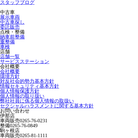
スタッフブログ
中古車
展示車両
中古車探し
委託販売
点検・整備
納車前整備
重整備
車検
店舗
店舗一覧
サービスステーション
会社概要
会社概要
環境方針
対反社会的勢力基本方針
情報セキュリティ基本方針
個人情報保護方針
個人情報の取り扱い
弊社社員に係る個人情報の取扱い
セクシャルハラスメントに関する基本方針
お問い合わせ
伊那店
車両販売
0265-76-0231
整備
0265-76-0849
駒ヶ根店
車両販売
0265-81-1111