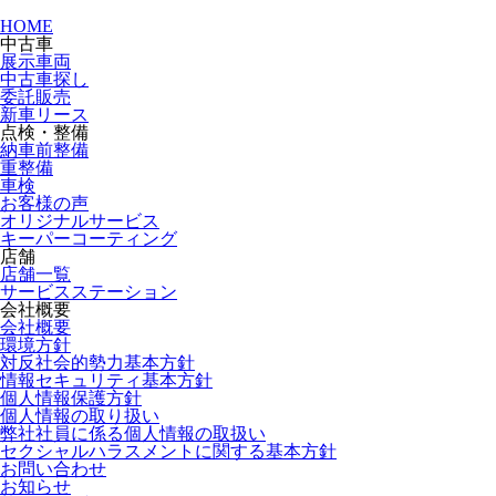
HOME
中古車
展示車両
中古車探し
委託販売
新車リース
点検・整備
納車前整備
重整備
車検
お客様の声
オリジナルサービス
キーパーコーティング
店舗
店舗一覧
サービスステーション
会社概要
会社概要
環境方針
対反社会的勢力基本方針
情報セキュリティ基本方針
個人情報保護方針
個人情報の取り扱い
弊社社員に係る個人情報の取扱い
セクシャルハラスメントに関する基本方針
お問い合わせ
お知らせ