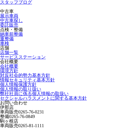
スタッフブログ
中古車
展示車両
中古車探し
委託販売
点検・整備
納車前整備
重整備
車検
店舗
店舗一覧
サービスステーション
会社概要
会社概要
環境方針
対反社会的勢力基本方針
情報セキュリティ基本方針
個人情報保護方針
個人情報の取り扱い
弊社社員に係る個人情報の取扱い
セクシャルハラスメントに関する基本方針
お問い合わせ
伊那店
車両販売
0265-76-0231
整備
0265-76-0849
駒ヶ根店
車両販売
0265-81-1111