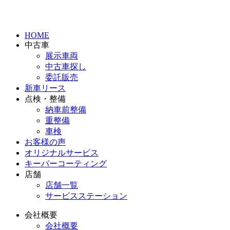
HOME
中古車
展示車両
中古車探し
委託販売
新車リース
点検・整備
納車前整備
重整備
車検
お客様の声
オリジナルサービス
キーパーコーティング
店舗
店舗一覧
サービスステーション
会社概要
会社概要