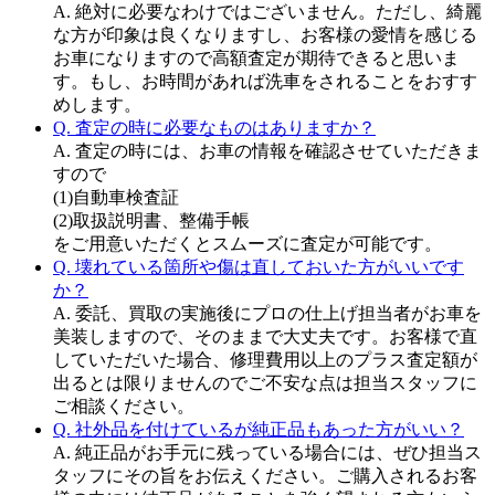
A. 絶対に必要なわけではございません。ただし、綺麗
な方が印象は良くなりますし、お客様の愛情を感じる
お車になりますので高額査定が期待できると思いま
す。もし、お時間があれば洗車をされることをおすす
めします。
Q. 査定の時に必要なものはありますか？
A. 査定の時には、お車の情報を確認させていただきま
すので
(1)自動車検査証
(2)取扱説明書、整備手帳
をご用意いただくとスムーズに査定が可能です。
Q. 壊れている箇所や傷は直しておいた方がいいです
か？
A. 委託、買取の実施後にプロの仕上げ担当者がお車を
美装しますので、そのままで大丈夫です。お客様で直
していただいた場合、修理費用以上のプラス査定額が
出るとは限りませんのでご不安な点は担当スタッフに
ご相談ください。
Q. 社外品を付けているが純正品もあった方がいい？
A. 純正品がお手元に残っている場合には、ぜひ担当ス
タッフにその旨をお伝えください。ご購入されるお客