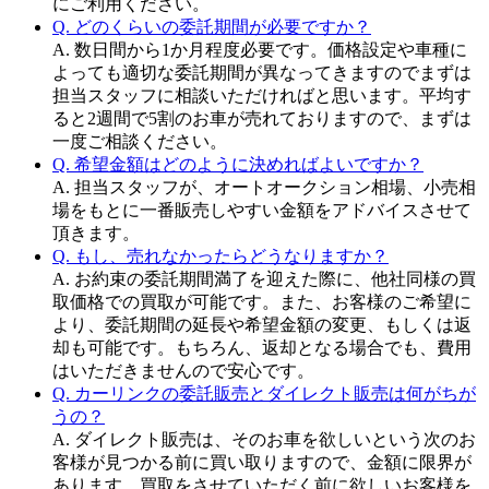
にご利用ください。
Q. どのくらいの委託期間が必要ですか？
A. 数日間から1か月程度必要です。価格設定や車種に
よっても適切な委託期間が異なってきますのでまずは
担当スタッフに相談いただければと思います。平均す
ると2週間で5割のお車が売れておりますので、まずは
一度ご相談ください。
Q. 希望金額はどのように決めればよいですか？
A. 担当スタッフが、オートオークション相場、小売相
場をもとに一番販売しやすい金額をアドバイスさせて
頂きます。
Q. もし、売れなかったらどうなりますか？
A. お約束の委託期間満了を迎えた際に、他社同様の買
取価格での買取が可能です。また、お客様のご希望に
より、委託期間の延長や希望金額の変更、もしくは返
却も可能です。もちろん、返却となる場合でも、費用
はいただきませんので安心です。
Q. カーリンクの委託販売とダイレクト販売は何がちが
うの？
A. ダイレクト販売は、そのお車を欲しいという次のお
客様が見つかる前に買い取りますので、金額に限界が
あります。買取をさせていただく前に欲しいお客様を