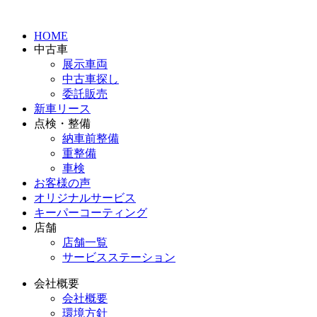
HOME
中古車
展示車両
中古車探し
委託販売
新車リース
点検・整備
納車前整備
重整備
車検
お客様の声
オリジナルサービス
キーパーコーティング
店舗
店舗一覧
サービスステーション
会社概要
会社概要
環境方針