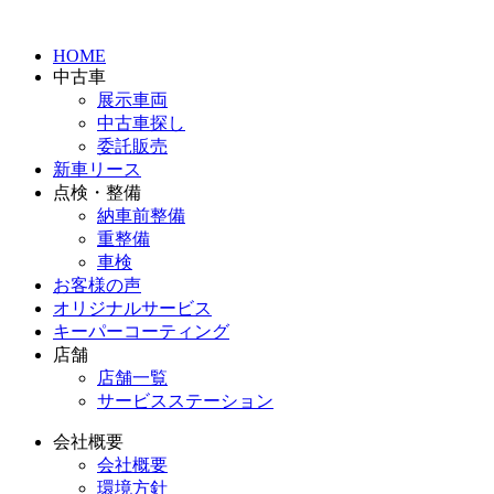
HOME
中古車
展示車両
中古車探し
委託販売
新車リース
点検・整備
納車前整備
重整備
車検
お客様の声
オリジナルサービス
キーパーコーティング
店舗
店舗一覧
サービスステーション
会社概要
会社概要
環境方針