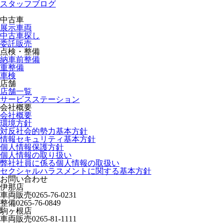
スタッフブログ
中古車
展示車両
中古車探し
委託販売
点検・整備
納車前整備
重整備
車検
店舗
店舗一覧
サービスステーション
会社概要
会社概要
環境方針
対反社会的勢力基本方針
情報セキュリティ基本方針
個人情報保護方針
個人情報の取り扱い
弊社社員に係る個人情報の取扱い
セクシャルハラスメントに関する基本方針
お問い合わせ
伊那店
車両販売
0265-76-0231
整備
0265-76-0849
駒ヶ根店
車両販売
0265-81-1111