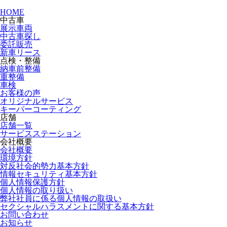
HOME
中古車
展示車両
中古車探し
委託販売
新車リース
点検・整備
納車前整備
重整備
車検
お客様の声
オリジナルサービス
キーパーコーティング
店舗
店舗一覧
サービスステーション
会社概要
会社概要
環境方針
対反社会的勢力基本方針
情報セキュリティ基本方針
個人情報保護方針
個人情報の取り扱い
弊社社員に係る個人情報の取扱い
セクシャルハラスメントに関する基本方針
お問い合わせ
お知らせ