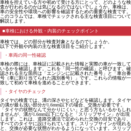
車検を控えている方や初めて受ける方にとって、どのような検
査が行われるのかは気になるのではないでしょうか。車検は、
車の安全性や環境への影響を確認するための重要な検査です。
このコラムでは、車検でチェックされる主な検査項目について
解説します。
■車検における外観・内装のチェックポイント
車検では、どの部分が検査対象となるのでしょうか。
以下で外観や内装の主な検査項目をご紹介します。
・車両の同一性確認
車検の際には、車検証に記載された情報と実際の車が一致して
いるかを確認します。これを「同一性の確認」と呼びます。確
認される主な箇所は「エンジンに記載された番号」と「車台番
号（車に割り当てられた識別番号）」です。これらの情報が一
致して初めて車検を進めることができます。
・タイヤのチェック
タイヤの検査では、溝の深さやヒビなどを確認します。タイヤ
の溝が最も浅い部分が1.6mm以下の場合、交換が必要です。
「タイヤの状態なんて分かりにくい」と思う方もいるかもしれ
ませんが、溝が1.6mm以下になると「スリップサイン」が出現
します。これは、道路交通法で定められた交換の目安であり、
すべてのタイヤに設けられています。スリップサインが現れる
と、交換が必要な状態がわかるようになっています。スリップ