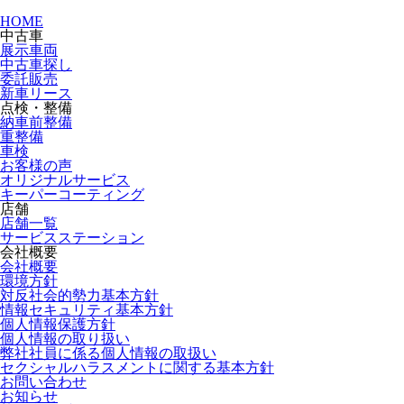
HOME
中古車
展示車両
中古車探し
委託販売
新車リース
点検・整備
納車前整備
重整備
車検
お客様の声
オリジナルサービス
キーパーコーティング
店舗
店舗一覧
サービスステーション
会社概要
会社概要
環境方針
対反社会的勢力基本方針
情報セキュリティ基本方針
個人情報保護方針
個人情報の取り扱い
弊社社員に係る個人情報の取扱い
セクシャルハラスメントに関する基本方針
お問い合わせ
お知らせ