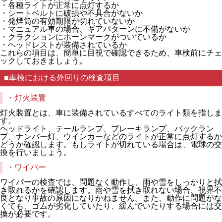
・各種ライトが正常に点灯するか
・シートベルトに破損や不具合がないか
・発煙筒の有効期限が切れていないか
・マニュアル車の場合、ギアパターンに不備がないか
・クラクションにホーンマークがついているか
・ヘッドレストが装備されているか
これらの項目は、簡単に目視で確認できるため、車検前にチェ
ックしておきましょう。
■車検における外回りの検査項目
・灯火装置
灯火装置とは、車に装備されているすべてのライト類を指しま
す。
ヘッドライト、テールランプ、ブレーキランプ、バックラン
プ、ナンバー灯、ウインカーなどのライトが正常に点灯するか
どうか確認します。もしライトが切れている場合は、電球の交
換を行いましょう。
・ワイパー
ワイパーの検査では、問題なく動作し、雨や雪をしっかりと拭
き取れるかを確認します。雨や雪を拭き取れない場合、視界不
良となり事故の原因になりかねません。また、動作に問題がな
くても、ゴムが劣化していたり、緩んでいたりする場合には交
換が必要です。