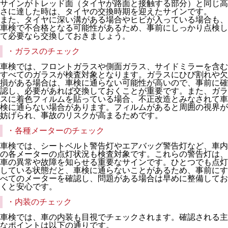
サインがトレッド面（タイヤが路面と接触する部分）と同じ高
さに達した時は、タイヤの交換時期を迎えたサインです。
また、タイヤに深い溝がある場合やヒビが入っている場合も、
車検で不合格となる可能性があるため、事前にしっかり点検し
て必要なら交換しておきましょう。
・ガラスのチェック
車検では、フロントガラスや側面ガラス、サイドミラーを含む
すべてのガラスが検査対象となります。ガラスにひび割れや欠
損がある場合は、車検に通らない可能性が高いので、事前に確
認し、必要があれば交換しておくことが重要です。また、ガラ
スに着色フィルムを貼っている場合、不正改造とみなされて車
検に通らない場合があります。フィルムがあると周囲の視界が
妨げられ、事故のリスクが高まるためです。
・各種メーターのチェック
車検では、シートベルト警告灯やエアバッグ警告灯など、車内
の各メーターの点灯状況も検査対象です。これらの警告灯は、
車の異常や故障を知らせる重要なサインです。ひとつでも点灯
している状態だと、車検に通らないことがあるため、事前にす
べてのメーターを確認し、問題がある場合は早めに整備してお
くと安心です。
・内装のチェック
車検では、車の内装も目視でチェックされます。確認される主
なポイントは以下の通りです。