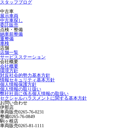
スタッフブログ
中古車
展示車両
中古車探し
委託販売
点検・整備
納車前整備
重整備
車検
店舗
店舗一覧
サービスステーション
会社概要
会社概要
環境方針
対反社会的勢力基本方針
情報セキュリティ基本方針
個人情報保護方針
個人情報の取り扱い
弊社社員に係る個人情報の取扱い
セクシャルハラスメントに関する基本方針
お問い合わせ
伊那店
車両販売
0265-76-0231
整備
0265-76-0849
駒ヶ根店
車両販売
0265-81-1111