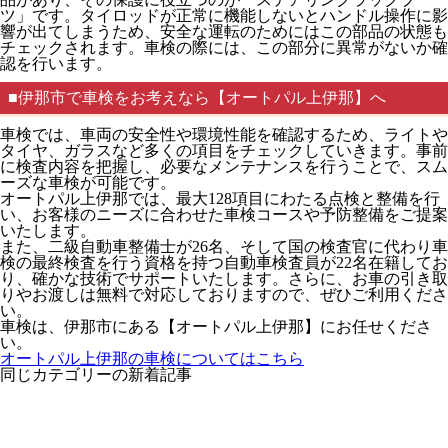
ツ」です。タイロッドが正常に機能しないとハンドル操作に影
響が出てしまうため、安全な運転のためにはこの部品の状態も
チェックされます。車検の際には、この部分に異常がないか確
認を行います。
■伊那市で車検をお考えなら【オートパル上伊那】へ
車検では、車両の安全性や環境性能を確認するため、ライトや
タイヤ、ガラスなど多くの項目をチェックしていきます。事前
に検査内容を把握し、必要なメンテナンスを行うことで、スム
ーズな車検が可能です。
オートパル上伊那では、最大128項目にわたる点検と整備を行
い、お客様のニーズに合わせた車検コースや予防整備をご提案
いたします。
また、二級自動車整備士が26名、そして国の検査官に代わり車
検の最終検査を行う資格を持つ自動車検査員が22名在籍してお
り、確かな技術でサポートいたします。さらに、お車の引き取
りやお渡しは無料で対応しておりますので、ぜひご利用くださ
い。
車検は、伊那市にある【オートパル上伊那】にお任せくださ
い。
オートパル上伊那の車検についてはこちら
同じカテゴリーの新着記事