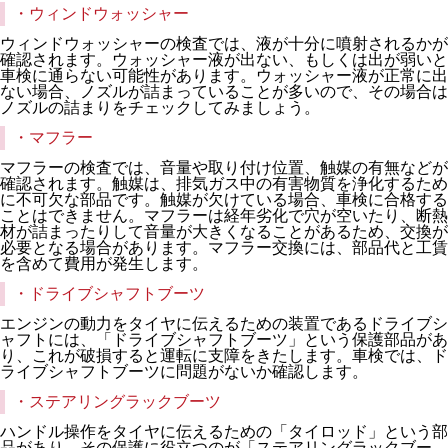
・ウィンドウォッシャー
ウィンドウォッシャーの検査では、液が十分に噴射されるかが
確認されます。ウォッシャー液が出ない、もしくは出が弱いと
車検に通らない可能性があります。ウォッシャー液が正常に出
ない場合、ノズルが詰まっていることが多いので、その場合は
ノズルの詰まりをチェックしてみましょう。
・マフラー
マフラーの検査では、音量や取り付け位置、触媒の有無などが
確認されます。触媒は、排気ガス中の有害物質を浄化するため
に不可欠な部品です。触媒が欠けている場合、車検に合格する
ことはできません。マフラーは経年劣化で穴が空いたり、断熱
材が詰まったりして音量が大きくなることがあるため、交換が
必要となる場合があります。マフラー交換には、部品代と工賃
を含めて費用が発生します。
・ドライブシャフトブーツ
エンジンの動力をタイヤに伝えるための装置であるドライブシ
ャフトには、「ドライブシャフトブーツ」という保護部品があ
り、これが破損すると運転に支障をきたします。車検では、ド
ライブシャフトブーツに問題がないか確認します。
・ステアリングラックブーツ
ハンドル操作をタイヤに伝えるための「タイロッド」という部
品があり、その保護に役立つのが「ステアリングラックブー