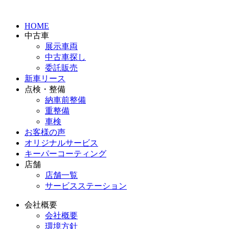
HOME
中古車
展示車両
中古車探し
委託販売
新車リース
点検・整備
納車前整備
重整備
車検
お客様の声
オリジナルサービス
キーパーコーティング
店舗
店舗一覧
サービスステーション
会社概要
会社概要
環境方針