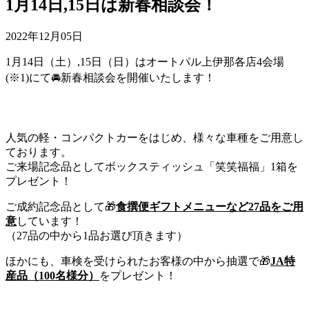
1月14日,15日は新春相談会！
2022年12月05日
1月14日（土）,15日（日）はオートパル上伊那各店4会場
(※1)にて🚘新春相談会を開催いたします！
人気の軽・コンパクトカーをはじめ、様々な車種をご用意し
ております。
ご来場記念品としてボックスティッシュ「笑笑福福」1箱を
プレゼント！
ご成約記念品として🎁
食撰便ギフトメニューなど27品をご用
意
しています！
（27品の中から1品お選び頂きます）
ほかにも、車検を受けられたお客様の中から抽選で🎁
JA特
産品（100名様分）
をプレゼント！