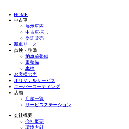
HOME
中古車
展示車両
中古車探し
委託販売
新車リース
点検・整備
納車前整備
重整備
車検
お客様の声
オリジナルサービス
キーパーコーティング
店舗
店舗一覧
サービスステーション
会社概要
会社概要
環境方針