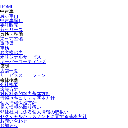
HOME
中古車
展示車両
中古車探し
委託販売
新車リース
点検・整備
納車前整備
重整備
車検
お客様の声
オリジナルサービス
キーパーコーティング
店舗
店舗一覧
サービスステーション
会社概要
会社概要
環境方針
対反社会的勢力基本方針
情報セキュリティ基本方針
個人情報保護方針
個人情報の取り扱い
弊社社員に係る個人情報の取扱い
セクシャルハラスメントに関する基本方針
お問い合わせ
お知らせ