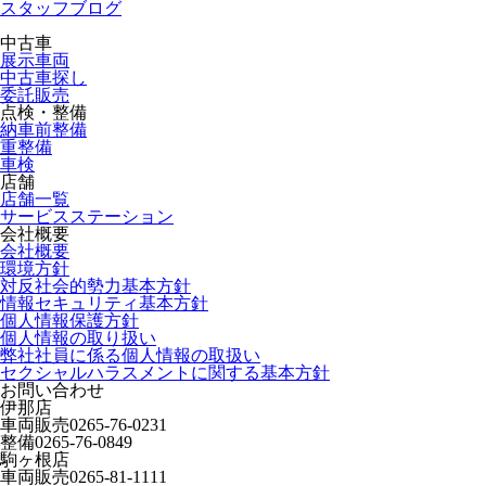
スタッフブログ
中古車
展示車両
中古車探し
委託販売
点検・整備
納車前整備
重整備
車検
店舗
店舗一覧
サービスステーション
会社概要
会社概要
環境方針
対反社会的勢力基本方針
情報セキュリティ基本方針
個人情報保護方針
個人情報の取り扱い
弊社社員に係る個人情報の取扱い
セクシャルハラスメントに関する基本方針
お問い合わせ
伊那店
車両販売
0265-76-0231
整備
0265-76-0849
駒ヶ根店
車両販売
0265-81-1111