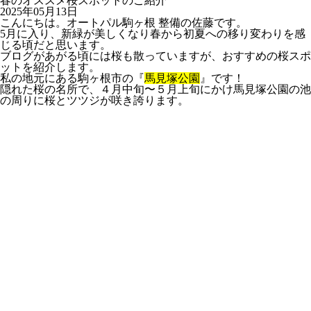
春のオススメ桜スポットのご紹介
2025年05月13日
こんにちは。オートパル駒ヶ根 整備の佐藤です。
5月に入り、新緑が美しくなり春から初夏への移り変わりを感
じる頃だと思います。
ブログがあがる頃には桜も散っていますが、おすすめの桜スポ
ットを紹介します。
私の地元にある駒ヶ根市の
『
馬見塚公園
』
です！
隠れた桜の名所で、４月中旬〜５月上旬にかけ馬見塚公園の池
の周りに桜とツツジが咲き誇ります。