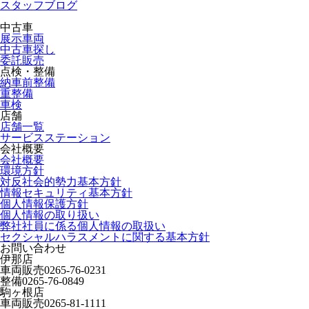
スタッフブログ
中古車
展示車両
中古車探し
委託販売
点検・整備
納車前整備
重整備
車検
店舗
店舗一覧
サービスステーション
会社概要
会社概要
環境方針
対反社会的勢力基本方針
情報セキュリティ基本方針
個人情報保護方針
個人情報の取り扱い
弊社社員に係る個人情報の取扱い
セクシャルハラスメントに関する基本方針
お問い合わせ
伊那店
車両販売
0265-76-0231
整備
0265-76-0849
駒ヶ根店
車両販売
0265-81-1111