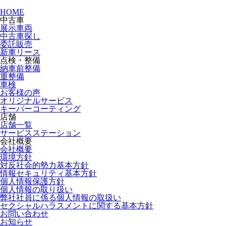
HOME
中古車
展示車両
中古車探し
委託販売
新車リース
点検・整備
納車前整備
重整備
車検
お客様の声
オリジナルサービス
キーパーコーティング
店舗
店舗一覧
サービスステーション
会社概要
会社概要
環境方針
対反社会的勢力基本方針
情報セキュリティ基本方針
個人情報保護方針
個人情報の取り扱い
弊社社員に係る個人情報の取扱い
セクシャルハラスメントに関する基本方針
お問い合わせ
お知らせ