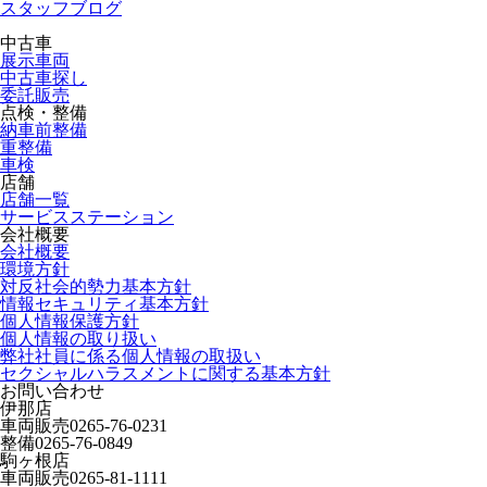
スタッフブログ
中古車
展示車両
中古車探し
委託販売
点検・整備
納車前整備
重整備
車検
店舗
店舗一覧
サービスステーション
会社概要
会社概要
環境方針
対反社会的勢力基本方針
情報セキュリティ基本方針
個人情報保護方針
個人情報の取り扱い
弊社社員に係る個人情報の取扱い
セクシャルハラスメントに関する基本方針
お問い合わせ
伊那店
車両販売
0265-76-0231
整備
0265-76-0849
駒ヶ根店
車両販売
0265-81-1111