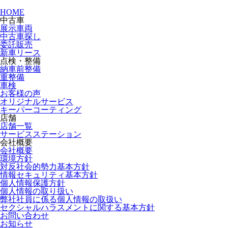
HOME
中古車
展示車両
中古車探し
委託販売
新車リース
点検・整備
納車前整備
重整備
車検
お客様の声
オリジナルサービス
キーパーコーティング
店舗
店舗一覧
サービスステーション
会社概要
会社概要
環境方針
対反社会的勢力基本方針
情報セキュリティ基本方針
個人情報保護方針
個人情報の取り扱い
弊社社員に係る個人情報の取扱い
セクシャルハラスメントに関する基本方針
お問い合わせ
お知らせ