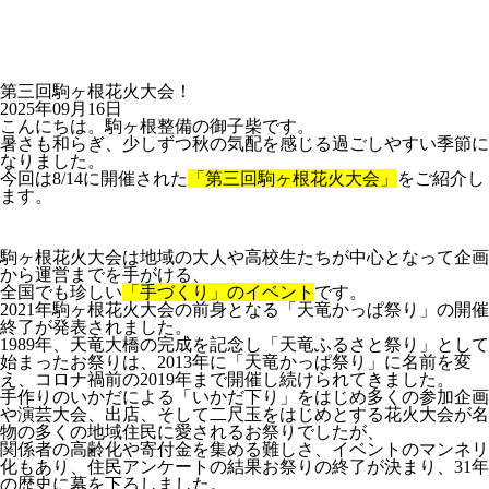
第三回駒ヶ根花火大会！
2025年09月16日
こんにちは。駒ヶ根整備の御子柴です。
暑さも和らぎ、少しずつ秋の気配を感じる過ごしやすい季節に
なりました。
今回は8/14に開催された
「第三回駒ヶ根花火大会」
をご紹介し
ます。
駒ヶ根花火大会は地域の大人や高校生たちが中心となって企画
から運営までを手がける、
全国でも珍しい
「手づくり」のイベント
です。
2021年駒ヶ根花火大会の前身となる「天竜かっぱ祭り」の開催
終了が発表されました。
1989年、天竜大橋の完成を記念し「天竜ふるさと祭り」として
始まったお祭りは、2013年に「天竜かっぱ祭り」に名前を変
え、コロナ禍前の2019年まで開催し続けられてきました。
手作りのいかだによる「いかだ下り」をはじめ多くの参加企画
や演芸大会、出店、そして二尺玉をはじめとする花火大会が名
物の多くの地域住民に愛されるお祭りでしたが、
関係者の高齢化や寄付金を集める難しさ、イベントのマンネリ
化もあり、住民アンケートの結果お祭りの終了が決まり、31年
の歴史に幕を下ろしました。