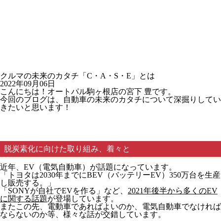
クルマの未来のカタチ「C・A・S・E」とは
2022年09月06日
こんにちは！オートパル駒ヶ根店の宮下 豊です。
今回のブログは、
自動車の未来のカタチ
について深掘りしてい
きたいと思います！
脱炭素化に向けた取り組み、着々と
近年、EV（電気自動車）が話題になっています。
「トヨタは2030年までにBEV（バッテリーEV）350万台を生産
し販売する。」
「SONYが自社でEVを作る」など、
2021年後半から多くのEV
に関する話題
が登場しています。
またこの先、電動車であればよいのか、電気自動車でなければ
ならないのか等、様々な話が交錯しています。