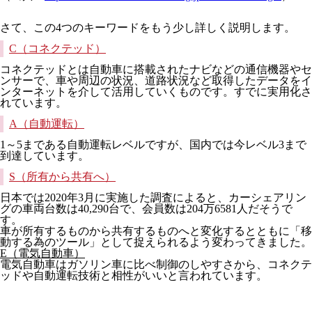
さて、この4つのキーワードをもう少し詳しく説明します。
C（コネクテッド）
コネクテッドとは自動車に搭載されたナビなどの通信機器やセ
ンサーで、車や周辺の状況、道路状況など取得したデータをイ
ンターネットを介して活用していくものです。すでに実用化さ
れています。
A（自動運転）
1～5まである自動運転レベルですが、国内では今レベル3まで
到達しています。
S（所有から共有へ）
日本では2020年3月に実施した調査によると、カーシェアリン
グの車両台数は40,290台で、会員数は204万6581人だそうで
す。
車が所有するものから共有するものへと変化するとともに「移
動する為のツール」として捉えられるよう変わってきました。
E（電気自動車）
電気自動車はガソリン車に比べ制御のしやすさから、コネクテ
ッドや自動運転技術と相性がいいと言われています。