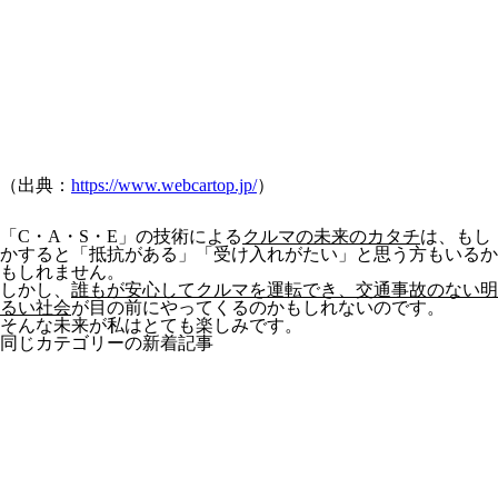
（出典：
https://www.webcartop.jp/
）
「C・A・S・E」の技術による
クルマの未来のカタチ
は、もし
かすると「抵抗がある」「受け入れがたい」と思う方もいるか
もしれません。
しかし、
誰もが安心してクルマを運転でき、交通事故のない明
るい社会
が目の前にやってくるのかもしれないのです。
そんな未来が私はとても楽しみです。
同じカテゴリーの新着記事