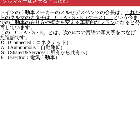
クルマを一変させる「CASE」
ドイツの自動車メーカーのメルセデスベンツの会長は、
これか
らのクルマのカタチは「C・A・S・E（ケース）」
という今ま
での
自動車の在り方や概念を変える革新的なプラン
になると発
言しています。
この「C・A・S・E」とは、次の4つの言語の頭文字をつなげ
た造語です。
Ｃ（Connected：コネクテッド）
Ａ（Autonomous：自動運転)
Ｓ（Shared＆Services：所有から共有へ）
Ｅ（Electric：電気自動車）