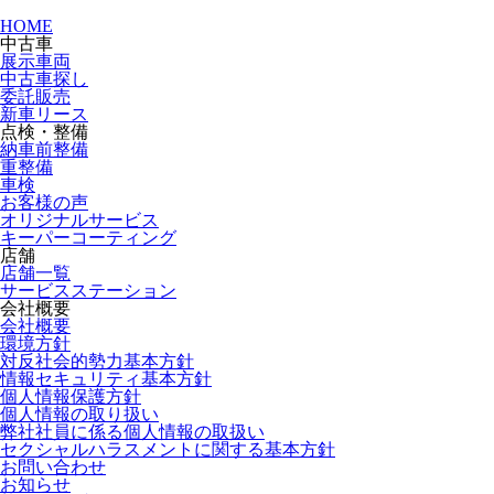
HOME
中古車
展示車両
中古車探し
委託販売
新車リース
点検・整備
納車前整備
重整備
車検
お客様の声
オリジナルサービス
キーパーコーティング
店舗
店舗一覧
サービスステーション
会社概要
会社概要
環境方針
対反社会的勢力基本方針
情報セキュリティ基本方針
個人情報保護方針
個人情報の取り扱い
弊社社員に係る個人情報の取扱い
セクシャルハラスメントに関する基本方針
お問い合わせ
お知らせ