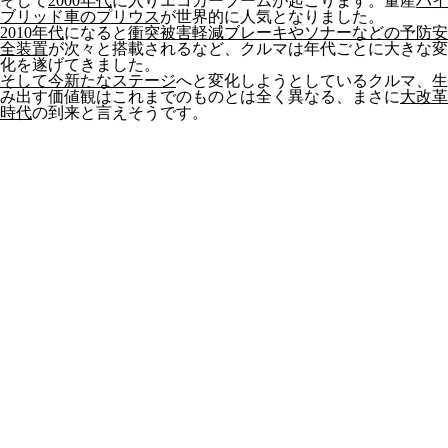
そして
2000年代
に入りエコカーブームが起こります。量産
ハイ
ブリッド車のプリウス
が世界的に人気となりました。
2010年代
になると
衝突被害軽減ブレーキやソナーなどの予防安
全装置
が次々と搭載されるなど、クルマは年代ごとに大きな変
化を遂げてきました。
そして今新たなステージ
へと変化しようとしているクルマ、生
み出す価値観はこれまでのものとは全く異なる、まさに
大改革
時代
の到来と言えそうです。