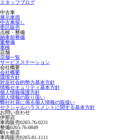
スタッフブログ
中古車
展示車両
中古車探し
委託販売
点検・整備
納車前整備
重整備
車検
店舗
店舗一覧
サービスステーション
会社概要
会社概要
環境方針
対反社会的勢力基本方針
情報セキュリティ基本方針
個人情報保護方針
個人情報の取り扱い
弊社社員に係る個人情報の取扱い
セクシャルハラスメントに関する基本方針
お問い合わせ
伊那店
車両販売
0265-76-0231
整備
0265-76-0849
駒ヶ根店
車両販売
0265-81-1111