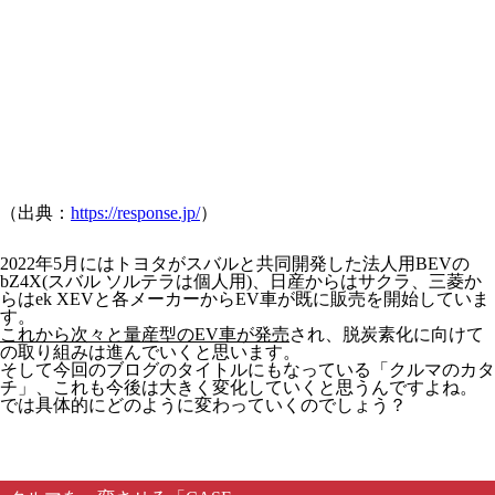
（出典：
https://response.jp/
）
2022年5月にはトヨタがスバルと共同開発した法人用BEVの
bZ4X(スバル ソルテラは個人用)、日産からはサクラ、三菱か
らはek XEVと各メーカーからEV車が既に販売を開始していま
す。
これから次々と量産型のEV車が発売
され、脱炭素化に向けて
の取り組みは進んでいくと思います。
そして今回のブログのタイトルにもなっている「クルマのカタ
チ」、これも今後は大きく変化していくと思うんですよね。
では具体的にどのように変わっていくのでしょう？