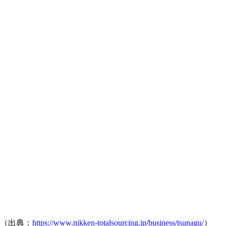
（出典：
https://www.nikken-totalsourcing.jp/business/tsunagu/
）