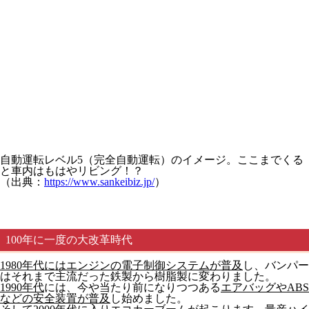
自動運転レベル5（完全自動運転）のイメージ。ここまでくる
と車内はもはやリビング！？
（出典：
https://www.sankeibiz.jp/
）
100年に一度の大改革時代
1980年代にはエンジンの電子制御システムが普及
し、バンパー
はそれまで主流だった鉄製から樹脂製に変わりました。
1990年代
には、今や当たり前になりつつある
エアバッグやABS
などの安全装置が普及
し始めました。