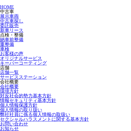
HOME
中古車
展示車両
中古車探し
委託販売
新車リース
点検・整備
納車前整備
重整備
車検
お客様の声
オリジナルサービス
キーパーコーティング
店舗
店舗一覧
サービスステーション
会社概要
会社概要
環境方針
対反社会的勢力基本方針
情報セキュリティ基本方針
個人情報保護方針
個人情報の取り扱い
弊社社員に係る個人情報の取扱い
セクシャルハラスメントに関する基本方針
お問い合わせ
お知らせ