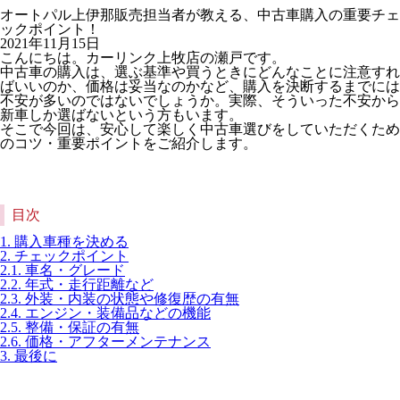
オートパル上伊那販売担当者が教える、中古車購入の重要チェ
ックポイント！
2021年11月15日
こんにちは。カーリンク上牧店の瀬戸です。
中古車の購入は、選ぶ基準や買うときにどんなことに注意すれ
ばいいのか、価格は妥当なのかなど、購入を決断するまでには
不安が多いのではないでしょうか。実際、そういった不安から
新車しか選ばないという方もいます。
そこで今回は、安心して楽しく中古車選びをしていただくため
のコツ・重要ポイントをご紹介します。
目次
1. 購入車種を決める
2. チェックポイント
2.1. 車名・グレード
2.2. 年式・走行距離など
2.3. 外装・内装の状態や修復歴の有無
2.4. エンジン・装備品などの機能
2.5. 整備・保証の有無
2.6. 価格・アフターメンテナンス
3. 最後に