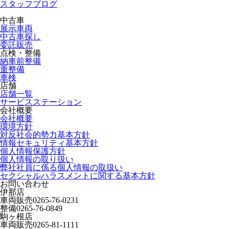
スタッフブログ
中古車
展示車両
中古車探し
委託販売
点検・整備
納車前整備
重整備
車検
店舗
店舗一覧
サービスステーション
会社概要
会社概要
環境方針
対反社会的勢力基本方針
情報セキュリティ基本方針
個人情報保護方針
個人情報の取り扱い
弊社社員に係る個人情報の取扱い
セクシャルハラスメントに関する基本方針
お問い合わせ
伊那店
車両販売
0265-76-0231
整備
0265-76-0849
駒ヶ根店
車両販売
0265-81-1111