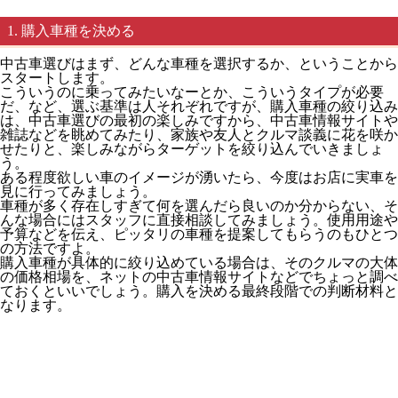
1. 購入車種を決める
中古車選びはまず、どんな車種を選択するか、ということから
スタートします。
こういうのに乗ってみたいなーとか、こういうタイプが必要
だ、など、選ぶ基準は人それぞれですが、購入車種の絞り込み
は、中古車選びの最初の楽しみですから、中古車情報サイトや
雑誌などを眺めてみたり、家族や友人とクルマ談義に花を咲か
せたりと、楽しみながらターゲットを絞り込んでいきましょ
う。
ある程度欲しい車のイメージが湧いたら、今度はお店に実車を
見に行ってみましょう。
車種が多く存在しすぎて何を選んだら良いのか分からない、そ
んな場合にはスタッフに直接相談してみましょう。使用用途や
予算などを伝え、ピッタリの車種を提案してもらうのもひとつ
の方法ですよ。
購入車種が具体的に絞り込めている場合は、そのクルマの大体
の価格相場を、ネットの中古車情報サイトなどでちょっと調べ
ておくといいでしょう。購入を決める最終段階での判断材料と
なります。