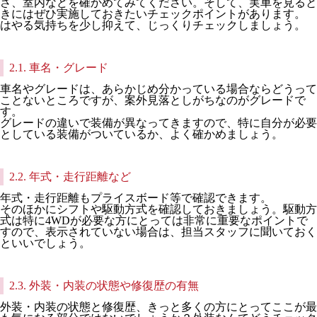
さ、室内などを確かめてみてください。そして、実車を見ると
きにはぜひ実施しておきたいチェックポイントがあります。
はやる気持ちを少し抑えて、じっくりチェックしましょう。
2.1. 車名・グレード
車名やグレードは、あらかじめ分かっている場合ならどうって
ことないところですが、案外見落としがちなのがグレードで
す。
グレードの違いで装備が異なってきますので、特に自分が必要
としている装備がついているか、よく確かめましょう。
2.2. 年式・走行距離など
年式・走行距離もプライスボード等で確認できます。
そのほかにシフトや駆動方式を確認しておきましょう。駆動方
式は特に4WDが必要な方にとっては非常に重要なポイントで
すので、表示されていない場合は、担当スタッフに聞いておく
といいでしょう。
2.3. 外装・内装の状態や修復歴の有無
外装・内装の状態と修復歴、きっと多くの方にとってここが最