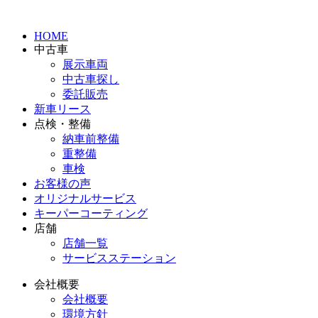
HOME
中古車
展示車両
中古車探し
委託販売
新車リース
点検・整備
納車前整備
重整備
車検
お客様の声
オリジナルサービス
キーパーコーティング
店舗
店舗一覧
サービスステーション
会社概要
会社概要
環境方針