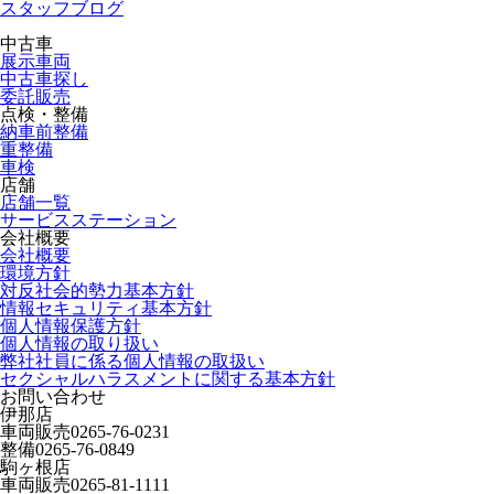
スタッフブログ
中古車
展示車両
中古車探し
委託販売
点検・整備
納車前整備
重整備
車検
店舗
店舗一覧
サービスステーション
会社概要
会社概要
環境方針
対反社会的勢力基本方針
情報セキュリティ基本方針
個人情報保護方針
個人情報の取り扱い
弊社社員に係る個人情報の取扱い
セクシャルハラスメントに関する基本方針
お問い合わせ
伊那店
車両販売
0265-76-0231
整備
0265-76-0849
駒ヶ根店
車両販売
0265-81-1111