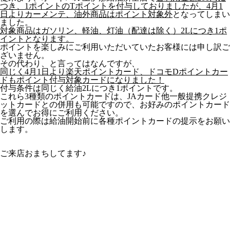
つき、1ポイントのTポイントを付与しておりましたが、4月1
日よりカーメンテ、油外商品はポイント対象外
となってしまい
ました。
対象商品はガソリン、軽油、灯油（配達は除く）2Lにつき1ポ
イントとなります。
ポイントを楽しみにご利用いただいていたお客様には申し訳ご
ざいません。
その代わり、と言ってはなんですが、
同じく4月1日より楽天ポイントカード、ドコモDポイントカー
ドもポイント付与対象カードになりました！
付与条件は同じく給油2Lにつき1ポイントです。
これら3種類のポイントカードは、JAカード他一般提携クレジ
ットカードとの併用も可能ですので、お好みのポイントカード
を選んでお得にご利用ください。
ご利用の際は給油開始前に各種ポイントカードの提示をお願い
します。
ご来店おまちしてます♪