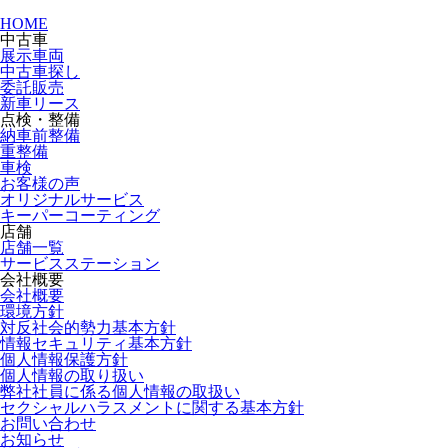
HOME
中古車
展示車両
中古車探し
委託販売
新車リース
点検・整備
納車前整備
重整備
車検
お客様の声
オリジナルサービス
キーパーコーティング
店舗
店舗一覧
サービスステーション
会社概要
会社概要
環境方針
対反社会的勢力基本方針
情報セキュリティ基本方針
個人情報保護方針
個人情報の取り扱い
弊社社員に係る個人情報の取扱い
セクシャルハラスメントに関する基本方針
お問い合わせ
お知らせ