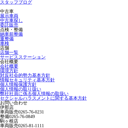
スタッフブログ
中古車
展示車両
中古車探し
委託販売
点検・整備
納車前整備
重整備
車検
店舗
店舗一覧
サービスステーション
会社概要
会社概要
環境方針
対反社会的勢力基本方針
情報セキュリティ基本方針
個人情報保護方針
個人情報の取り扱い
弊社社員に係る個人情報の取扱い
セクシャルハラスメントに関する基本方針
お問い合わせ
伊那店
車両販売
0265-76-0231
整備
0265-76-0849
駒ヶ根店
車両販売
0265-81-1111