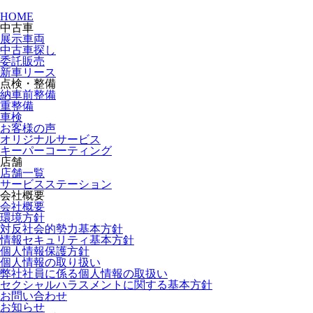
HOME
中古車
展示車両
中古車探し
委託販売
新車リース
点検・整備
納車前整備
重整備
車検
お客様の声
オリジナルサービス
キーパーコーティング
店舗
店舗一覧
サービスステーション
会社概要
会社概要
環境方針
対反社会的勢力基本方針
情報セキュリティ基本方針
個人情報保護方針
個人情報の取り扱い
弊社社員に係る個人情報の取扱い
セクシャルハラスメントに関する基本方針
お問い合わせ
お知らせ