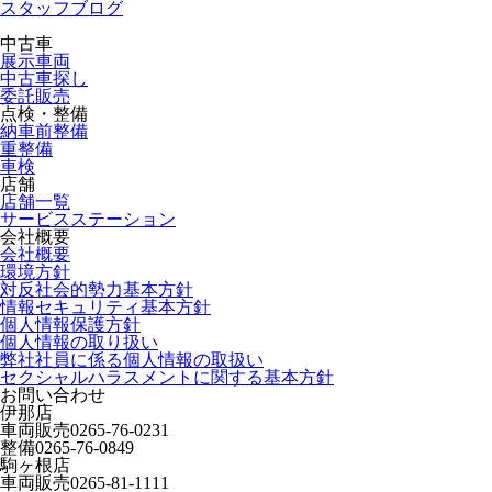
スタッフブログ
中古車
展示車両
中古車探し
委託販売
点検・整備
納車前整備
重整備
車検
店舗
店舗一覧
サービスステーション
会社概要
会社概要
環境方針
対反社会的勢力基本方針
情報セキュリティ基本方針
個人情報保護方針
個人情報の取り扱い
弊社社員に係る個人情報の取扱い
セクシャルハラスメントに関する基本方針
お問い合わせ
伊那店
車両販売
0265-76-0231
整備
0265-76-0849
駒ヶ根店
車両販売
0265-81-1111