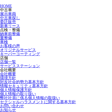
HOME
中古車
展示車両
中古車探し
委託販売
新車リース
点検・整備
納車前整備
重整備
車検
お客様の声
オリジナルサービス
キーパーコーティング
店舗
店舗一覧
サービスステーション
会社概要
会社概要
環境方針
対反社会的勢力基本方針
情報セキュリティ基本方針
個人情報保護方針
個人情報の取り扱い
弊社社員に係る個人情報の取扱い
セクシャルハラスメントに関する基本方針
お問い合わせ
お知らせ