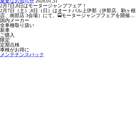
重要なお知らせ
2026.01.31
2月7日,8日はモータージャンプフェア！
2月7日（土）,8日（日）はオートパル上伊那（伊那店、駒ヶ根
店、南部店 3会場）にて、🚍️モータージャンプフェアを開催…
国内メーカー
全車種取り扱い
新車
ご購入
限定
定期点検
車検がお得に
メンテナンスパック