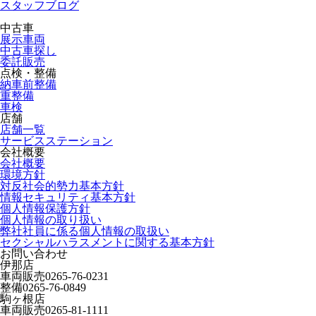
スタッフブログ
中古車
展示車両
中古車探し
委託販売
点検・整備
納車前整備
重整備
車検
店舗
店舗一覧
サービスステーション
会社概要
会社概要
環境方針
対反社会的勢力基本方針
情報セキュリティ基本方針
個人情報保護方針
個人情報の取り扱い
弊社社員に係る個人情報の取扱い
セクシャルハラスメントに関する基本方針
お問い合わせ
伊那店
車両販売
0265-76-0231
整備
0265-76-0849
駒ヶ根店
車両販売
0265-81-1111