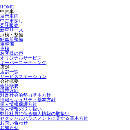
HOME
中古車
展示車両
中古車探し
委託販売
新車リース
点検・整備
納車前整備
重整備
車検
お客様の声
オリジナルサービス
キーパーコーティング
店舗
店舗一覧
サービスステーション
会社概要
会社概要
環境方針
対反社会的勢力基本方針
情報セキュリティ基本方針
個人情報保護方針
個人情報の取り扱い
弊社社員に係る個人情報の取扱い
セクシャルハラスメントに関する基本方針
お問い合わせ
お知らせ