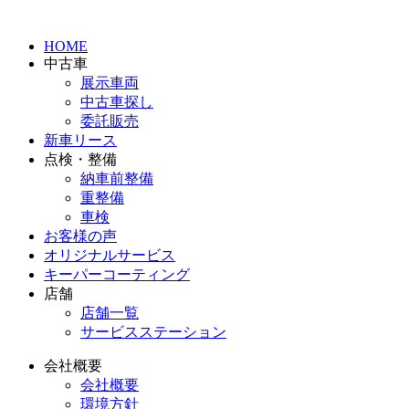
HOME
中古車
展示車両
中古車探し
委託販売
新車リース
点検・整備
納車前整備
重整備
車検
お客様の声
オリジナルサービス
キーパーコーティング
店舗
店舗一覧
サービスステーション
会社概要
会社概要
環境方針