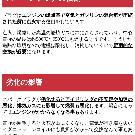
プラグは
エンジンの燃焼室で空気とガソリンの混合気が圧縮
された所に点火
する役目をしています。
点火、爆発した高温の燃焼ガスに常にさらされており、中心
電極の温度は約500℃〜950℃にも達するそうです。そうした
過酷な環境なので電極は酸化し、消耗していくので
定期的な
交換が必要
になります。
劣化の影響
スパークプラグが
劣化するとアイドリングの不安定や加速の
悪化、排気ガスにも影響して燃費も悪化
します。場合によっ
ては
エンジンがかからなくなる事も
あります。
電極が摩耗すると火花が出にくくなり、電気が行き場を失い
イグニッションコイルにも負担がかかって交換なんて事もあ