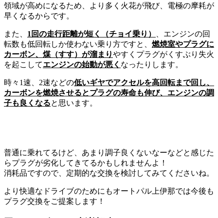
領域が高めになるため、より多く火花が飛び、電極の摩耗が
早くなるからです。
また、
1回の走行距離が短く（チョイ乗り）
、エンジンの回
転数も低回転しか使わない乗り方ですと、
燃焼室やプラグに
カーボン、煤（すす）が溜まり
やすくプラグがくすぶり失火
を起こして
エンジンの始動が悪く
なったりします。
時々1速、2速などの
低いギヤでアクセルを高回転まで回し、
カーボンを燃焼させるとプラグの寿命も伸び、エンジンの調
子も良くなる
と思います。
普通に乗れてるけど、あまり調子良くないなーなどと感じた
らプラグが劣化してきてるかもしれませんよ！
消耗品ですので、定期的な交換を検討してみてくださいね。
より快適なドライブのためにもオートパル上伊那では今後も
プラグ交換をご提案します！