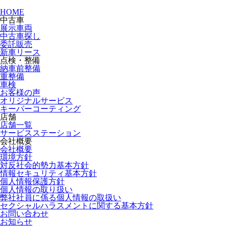
HOME
中古車
展示車両
中古車探し
委託販売
新車リース
点検・整備
納車前整備
重整備
車検
お客様の声
オリジナルサービス
キーパーコーティング
店舗
店舗一覧
サービスステーション
会社概要
会社概要
環境方針
対反社会的勢力基本方針
情報セキュリティ基本方針
個人情報保護方針
個人情報の取り扱い
弊社社員に係る個人情報の取扱い
セクシャルハラスメントに関する基本方針
お問い合わせ
お知らせ