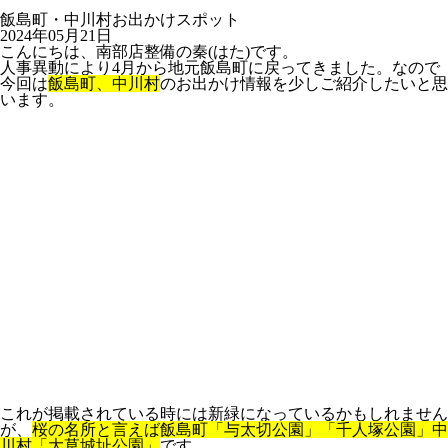
飯島町・中川村お出かけスポット
2024年05月21日
こんにちは、南部店整備の秦(はた)です。
人事異動により4月から地元飯島町に戻ってきました。なので
今回は
飯島町、中川村
のお出かけ情報を少しご紹介したいと思
います。
これが掲載されている時には新緑になっているかもしれません
が、
桜の名所と言えば飯島町「与太切公園」「千人塚公園」中
川村「大草城址公園」
です。