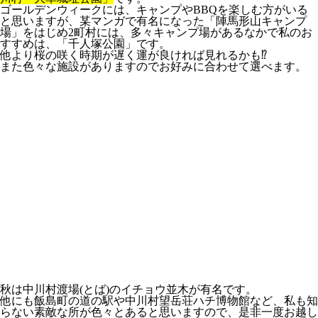
ゴールデンウィークには、キャンプやBBQを楽しむ方がいる
と思いますが、某マンガで有名になった「陣馬形山キャンプ
場」をはじめ2町村には、多々キャンプ場があるなかで私のお
すすめは、「千人塚公園」です。
他より桜の咲く時期が遅く運が良ければ見れるかも⁉
また色々な施設がありますのでお好みに合わせて選べます。
秋は中川村渡場(とば)のイチョウ並木が有名です。
他にも飯島町の道の駅や中川村望岳荘ハチ博物館など、私も知
らない素敵な所が色々とあると思いますので、是非一度お越し