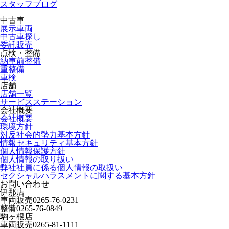
スタッフブログ
中古車
展示車両
中古車探し
委託販売
点検・整備
納車前整備
重整備
車検
店舗
店舗一覧
サービスステーション
会社概要
会社概要
環境方針
対反社会的勢力基本方針
情報セキュリティ基本方針
個人情報保護方針
個人情報の取り扱い
弊社社員に係る個人情報の取扱い
セクシャルハラスメントに関する基本方針
お問い合わせ
伊那店
車両販売
0265-76-0231
整備
0265-76-0849
駒ヶ根店
車両販売
0265-81-1111