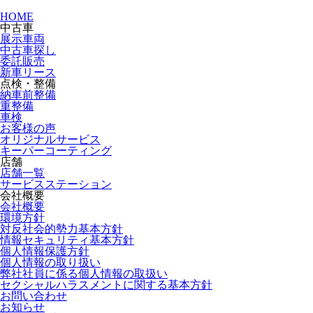
HOME
中古車
展示車両
中古車探し
委託販売
新車リース
点検・整備
納車前整備
重整備
車検
お客様の声
オリジナルサービス
キーパーコーティング
店舗
店舗一覧
サービスステーション
会社概要
会社概要
環境方針
対反社会的勢力基本方針
情報セキュリティ基本方針
個人情報保護方針
個人情報の取り扱い
弊社社員に係る個人情報の取扱い
セクシャルハラスメントに関する基本方針
お問い合わせ
お知らせ