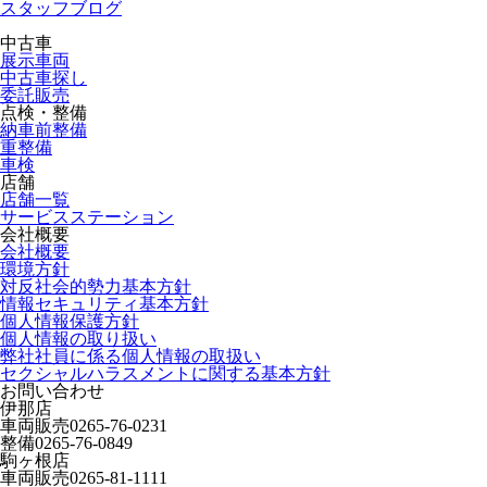
スタッフブログ
中古車
展示車両
中古車探し
委託販売
点検・整備
納車前整備
重整備
車検
店舗
店舗一覧
サービスステーション
会社概要
会社概要
環境方針
対反社会的勢力基本方針
情報セキュリティ基本方針
個人情報保護方針
個人情報の取り扱い
弊社社員に係る個人情報の取扱い
セクシャルハラスメントに関する基本方針
お問い合わせ
伊那店
車両販売
0265-76-0231
整備
0265-76-0849
駒ヶ根店
車両販売
0265-81-1111