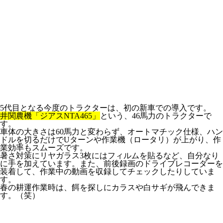
5代目となる今度のトラクターは、初の新車での導入です。
井関農機「ジアスNTA465」
という、46馬力のトラクターで
す。
車体の大きさは60馬力と変わらず、オートマチック仕様、ハン
ドルを切るだけでUターンや作業機（ロータリ）が上がり、作
業効率もスムーズです。
暑さ対策にリヤガラス3枚にはフィルムを貼るなど、自分なり
に手を加えています。また、前後録画のドライブレコーダーを
装着して、作業中の動画を収録してチェックしたりしていま
す。
春の耕運作業時は、餌を探しにカラスや白サギが飛んできま
す。（笑）