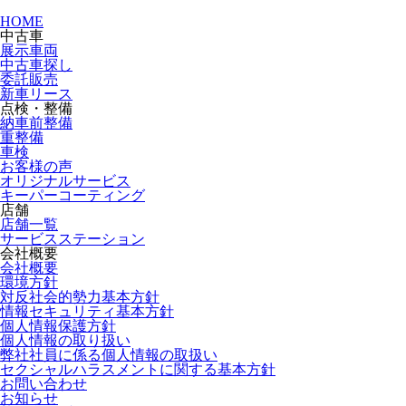
HOME
中古車
展示車両
中古車探し
委託販売
新車リース
点検・整備
納車前整備
重整備
車検
お客様の声
オリジナルサービス
キーパーコーティング
店舗
店舗一覧
サービスステーション
会社概要
会社概要
環境方針
対反社会的勢力基本方針
情報セキュリティ基本方針
個人情報保護方針
個人情報の取り扱い
弊社社員に係る個人情報の取扱い
セクシャルハラスメントに関する基本方針
お問い合わせ
お知らせ