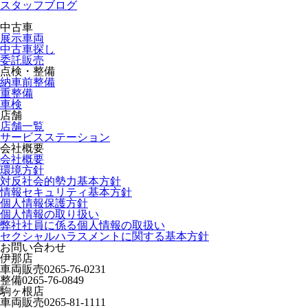
スタッフブログ
中古車
展示車両
中古車探し
委託販売
点検・整備
納車前整備
重整備
車検
店舗
店舗一覧
サービスステーション
会社概要
会社概要
環境方針
対反社会的勢力基本方針
情報セキュリティ基本方針
個人情報保護方針
個人情報の取り扱い
弊社社員に係る個人情報の取扱い
セクシャルハラスメントに関する基本方針
お問い合わせ
伊那店
車両販売
0265-76-0231
整備
0265-76-0849
駒ヶ根店
車両販売
0265-81-1111