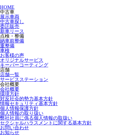
HOME
中古車
展示車両
中古車探し
委託販売
新車リース
点検・整備
納車前整備
重整備
車検
お客様の声
オリジナルサービス
キーパーコーティング
店舗
店舗一覧
サービスステーション
会社概要
会社概要
環境方針
対反社会的勢力基本方針
情報セキュリティ基本方針
個人情報保護方針
個人情報の取り扱い
弊社社員に係る個人情報の取扱い
セクシャルハラスメントに関する基本方針
お問い合わせ
お知らせ