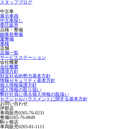
スタッフブログ
中古車
展示車両
中古車探し
委託販売
点検・整備
納車前整備
重整備
車検
店舗
店舗一覧
サービスステーション
会社概要
会社概要
環境方針
対反社会的勢力基本方針
情報セキュリティ基本方針
個人情報保護方針
個人情報の取り扱い
弊社社員に係る個人情報の取扱い
セクシャルハラスメントに関する基本方針
お問い合わせ
伊那店
車両販売
0265-76-0231
整備
0265-76-0849
駒ヶ根店
車両販売
0265-81-1111