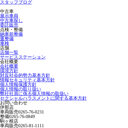
スタッフブログ
中古車
展示車両
中古車探し
委託販売
点検・整備
納車前整備
重整備
車検
店舗
店舗一覧
サービスステーション
会社概要
会社概要
環境方針
対反社会的勢力基本方針
情報セキュリティ基本方針
個人情報保護方針
個人情報の取り扱い
弊社社員に係る個人情報の取扱い
セクシャルハラスメントに関する基本方針
お問い合わせ
伊那店
車両販売
0265-76-0231
整備
0265-76-0849
駒ヶ根店
車両販売
0265-81-1111