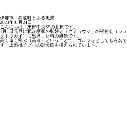
伊那市・高遠町とある風景
2023年01月24日
こんにちは、東部中央SSの北原です。
1月1日元旦に私が檀家の弘妙寺（グミョウジ）の祝祷会（シュ
クトウカイ）に出席した時の風景です。
高く遠く飛ぶ（高遠）ということで、ゴルフ寺としても有名で
す。上田桃子プロの記念樹も植えられています。