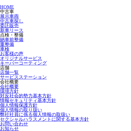
HOME
中古車
展示車両
中古車探し
委託販売
新車リース
点検・整備
納車前整備
重整備
車検
お客様の声
オリジナルサービス
キーパーコーティング
店舗
店舗一覧
サービスステーション
会社概要
会社概要
環境方針
対反社会的勢力基本方針
情報セキュリティ基本方針
個人情報保護方針
個人情報の取り扱い
弊社社員に係る個人情報の取扱い
セクシャルハラスメントに関する基本方針
お問い合わせ
お知らせ