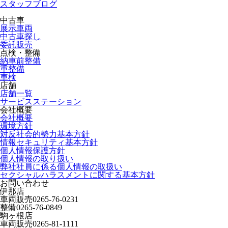
スタッフブログ
中古車
展示車両
中古車探し
委託販売
点検・整備
納車前整備
重整備
車検
店舗
店舗一覧
サービスステーション
会社概要
会社概要
環境方針
対反社会的勢力基本方針
情報セキュリティ基本方針
個人情報保護方針
個人情報の取り扱い
弊社社員に係る個人情報の取扱い
セクシャルハラスメントに関する基本方針
お問い合わせ
伊那店
車両販売
0265-76-0231
整備
0265-76-0849
駒ヶ根店
車両販売
0265-81-1111