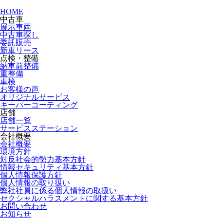
HOME
中古車
展示車両
中古車探し
委託販売
新車リース
点検・整備
納車前整備
重整備
車検
お客様の声
オリジナルサービス
キーパーコーティング
店舗
店舗一覧
サービスステーション
会社概要
会社概要
環境方針
対反社会的勢力基本方針
情報セキュリティ基本方針
個人情報保護方針
個人情報の取り扱い
弊社社員に係る個人情報の取扱い
セクシャルハラスメントに関する基本方針
お問い合わせ
お知らせ