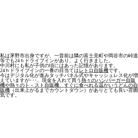
私は茅野市出身ですが、一昔前は隣の富士見町や岡谷市の峠道
等でも24ｈドライブインがあり、よく行きました。
中川村にも私が子供の頃にはあった記憶があります。
24ｈドライブインの一番の目当ては
レトロ自販機
です。
今はデジタル化が進みタッチパネル式やキャッシュレス化が増
えていますが･･･。現金を入れて買う
熱々のハンバーガー自販
機や熱々のト－スト自販機、すぐに食べれる温かいうどんの自
販機
（出来上がるまでカウントダウン）がありとても良い雰囲
気です。