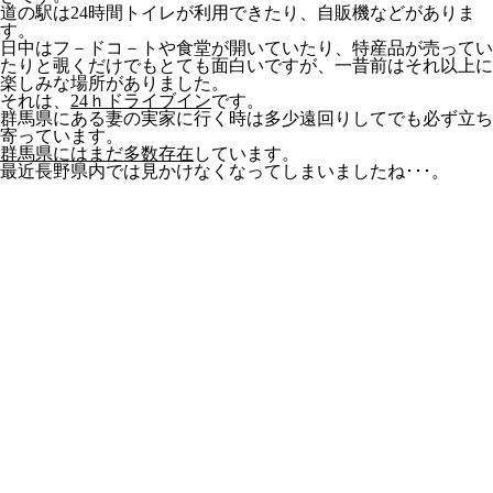
道の駅は24時間トイレが利用できたり、自販機などがありま
す。
日中はフ－ドコ－トや食堂が開いていたり、特産品が売ってい
たりと覗くだけでもとても面白いですが、一昔前はそれ以上に
楽しみな場所がありました。
それは、
24ｈドライブイン
です。
群馬県にある妻の実家に行く時は多少遠回りしてでも必ず立ち
寄っています。
群馬県にはまだ多数存在
しています。
最近長野県内では見かけなくなってしまいましたね･･･。