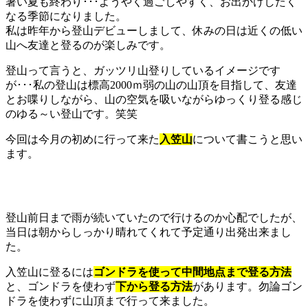
暑い夏も終わり･･･ようやく過ごしやすく、お出かけしたく
なる季節になりました。
私は昨年から登山デビューしまして、休みの日は近くの低い
山へ友達と登るのが楽しみです。
登山って言うと、ガッツリ山登りしているイメージです
が･･･私の登山は標高2000ｍ弱の山の山頂を目指して、友達
とお喋りしながら、山の空気を吸いながらゆっくり登る感じ
のゆる～い登山です。笑笑
今回は今月の初めに行って来た
入笠山
について書こうと思い
ます。
登山前日まで雨が続いていたので行けるのか心配でしたが、
当日は朝からしっかり晴れてくれて予定通り出発出来まし
た。
入笠山に登るには
ゴンドラを使って中間地点まで登る方法
と、ゴンドラを使わず
下から登る方法
があります。勿論ゴン
ドラを使わずに山頂まで行って来ました。