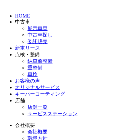
HOME
中古車
展示車両
中古車探し
委託販売
新車リース
点検・整備
納車前整備
重整備
車検
お客様の声
オリジナルサービス
キーパーコーティング
店舗
店舗一覧
サービスステーション
会社概要
会社概要
環境方針