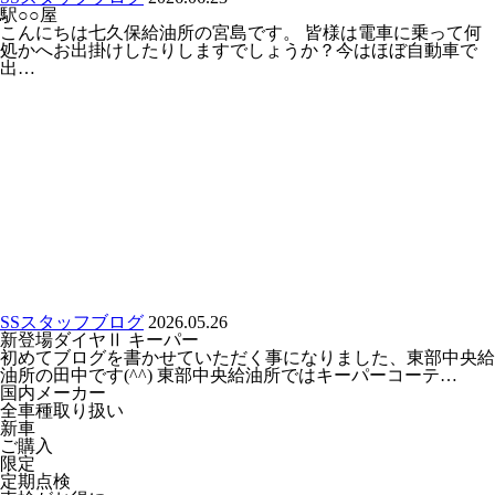
駅○○屋
こんにちは七久保給油所の宮島です。 皆様は電車に乗って何
処かへお出掛けしたりしますでしょうか？今はほぼ自動車で
出…
SSスタッフブログ
2026.05.26
新登場ダイヤⅡ キーパー
初めてブログを書かせていただく事になりました、東部中央給
油所の田中です(^^) 東部中央給油所ではキーパーコーテ…
国内メーカー
全車種取り扱い
新車
ご購入
限定
定期点検