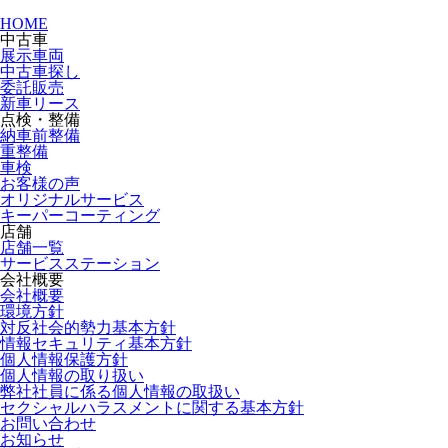
HOME
中古車
展示車両
中古車探し
委託販売
新車リース
点検・整備
納車前整備
重整備
車検
お客様の声
オリジナルサービス
キーパーコーティング
店舗
店舗一覧
サービスステーション
会社概要
会社概要
環境方針
対反社会的勢力基本方針
情報セキュリティ基本方針
個人情報保護方針
個人情報の取り扱い
弊社社員に係る個人情報の取扱い
セクシャルハラスメントに関する基本方針
お問い合わせ
お知らせ