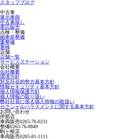
スタッフブログ
中古車
展示車両
中古車探し
委託販売
点検・整備
納車前整備
重整備
車検
店舗
店舗一覧
サービスステーション
会社概要
会社概要
環境方針
対反社会的勢力基本方針
情報セキュリティ基本方針
個人情報保護方針
個人情報の取り扱い
弊社社員に係る個人情報の取扱い
セクシャルハラスメントに関する基本方針
お問い合わせ
伊那店
車両販売
0265-76-0231
整備
0265-76-0849
駒ヶ根店
車両販売
0265-81-1111