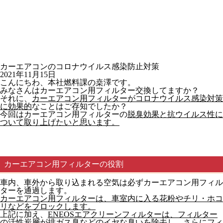
カーエアコンのコロナウイルス感染防止対策
2021年11月15日
こんにちわ、本社燃料課の桒澤です。
みなさんはカーエアコン用フィルター交換してますか？
それに、
カーエアコン用フィルターがコロナウイルス感染対策
に効果的
なことはご存知でしたか？
今回はカーエアコン用フィルターの
脱臭効果と抗ウイルス性に
ついて取り上げたいと思います。
カーエアコン用フィルターの役割
車内、車外から取り込まれる空気は必ずカーエアコン用フィル
ターを通過します。
カーエアコン用フィルターは、車室内に入る花粉やチリ・ホコ
リなどをブロックします。
上記に加え、
ENEOSエアクリーンフィルターは、フィルター
の活性炭層が排ガス臭などのイヤな臭いを除去し、さらにフィ