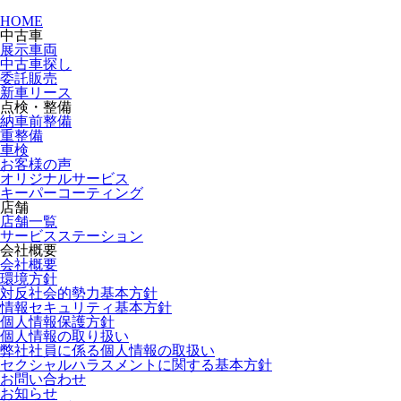
HOME
中古車
展示車両
中古車探し
委託販売
新車リース
点検・整備
納車前整備
重整備
車検
お客様の声
オリジナルサービス
キーパーコーティング
店舗
店舗一覧
サービスステーション
会社概要
会社概要
環境方針
対反社会的勢力基本方針
情報セキュリティ基本方針
個人情報保護方針
個人情報の取り扱い
弊社社員に係る個人情報の取扱い
セクシャルハラスメントに関する基本方針
お問い合わせ
お知らせ