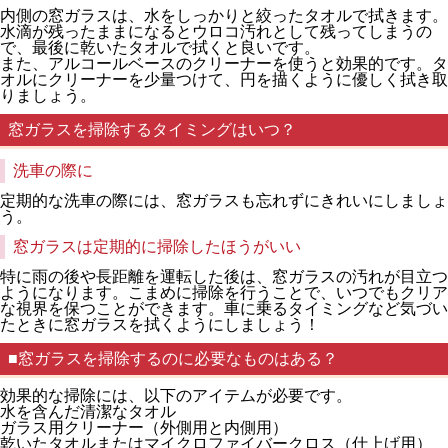
内側の窓ガラスは、水をしっかりと絞ったタオルで拭きます。
水滴が残ったままになるとウロコ汚れとして残ってしまうの
で、最後に乾いたタオルで拭くと良いです。
また、アルコールベースのクリーナーを使うと効果的です。タ
オルにクリーナーを少量つけて、円を描くように優しく拭き取
りましょう。
窓ガラスを掃除するタイミングはいつ？
洗車の際に
定期的な洗車の際には、窓ガラスも忘れずにきれいにしましょ
う。
窓ガラスは定期的に掃除したほうがいい
特に雨の後や長距離を運転した後は、窓ガラスの汚れが目立つ
ようになります。こまめに掃除を行うことで、いつでもクリア
な視界を保つことができます。車に乗るタイミングなど気づい
たときに窓ガラスを拭くようにしましょう！
■窓ガラスを掃除するのに必要なものはある？
効果的な掃除には、以下のアイテムが必要です。
水を含んだ清潔なタオル
ガラス用クリーナー（外側用と内側用）
乾いたタオルまたはマイクロファイバークロス（仕上げ用）