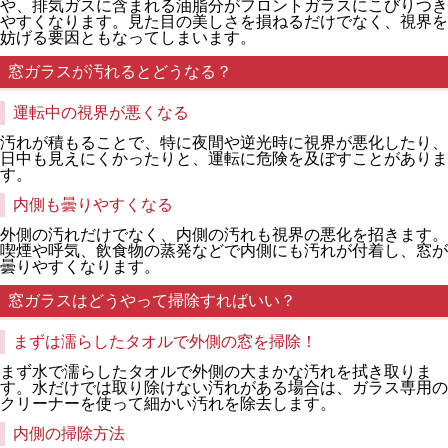
や、排気ガスに含まれる油脂分がフロントガラスにこびりつき
やすくなります。見た目の美しさを損ねるだけでなく、視界を
妨げる要因ともなってしまいます。
窓ガラスが汚れるとどうなる？
運転中の視界が悪くなる
汚れが積もることで、特に夜間や逆光時に視界が悪化したり、
日中も見えにくかったりと、運転に危険を及ぼすことがありま
す。
内側も曇りやすくなる
外側の汚れだけでなく、内側の汚れも視界の悪化を招きます。
喫煙や呼気、飲食物の蒸発などで内側にも汚れが付着し、窓が
曇りやすくなります。
窓ガラスはどうやって掃除すればいい？
まずは濡らしたタオルで外側の窓を掃除！
まず水で濡らしたタオルで外側の大まかな汚れを拭き取りま
す。水だけでは取り除けない汚れがある場合は、ガラス専用の
クリーナーを使って細かい汚れを除去します。
内側の掃除方法