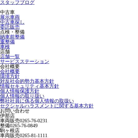
スタッフブログ
中古車
展示車両
中古車探し
委託販売
点検・整備
納車前整備
重整備
車検
店舗
店舗一覧
サービスステーション
会社概要
会社概要
環境方針
対反社会的勢力基本方針
情報セキュリティ基本方針
個人情報保護方針
個人情報の取り扱い
弊社社員に係る個人情報の取扱い
セクシャルハラスメントに関する基本方針
お問い合わせ
伊那店
車両販売
0265-76-0231
整備
0265-76-0849
駒ヶ根店
車両販売
0265-81-1111